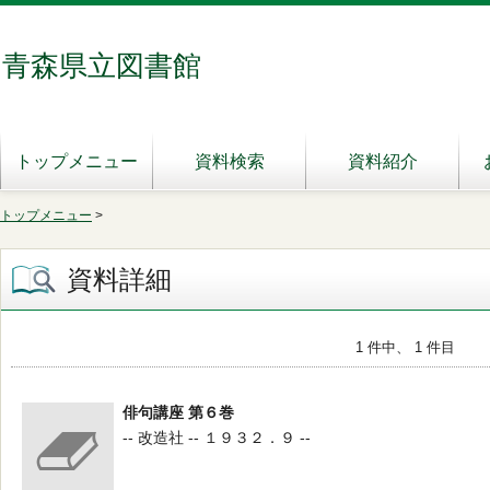
青森県立図書館
トップメニュー
資料検索
資料紹介
トップメニュー
>
資料詳細
1 件中、 1 件目
俳句講座 第６巻
-- 改造社 -- １９３２．９ --