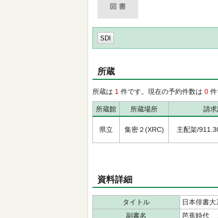
SDI
所蔵
所蔵は
1
件です。現在の予約件数は
0
件
所蔵館
所蔵場所
請求
県立
集密２(XRC)
主配架/911.308
資料詳細
タイトル
日本俳書大
副書名
芭蕉時代 