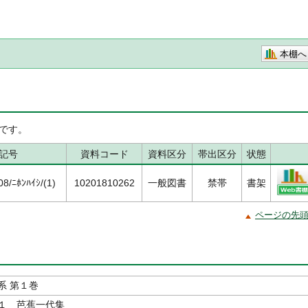
本棚へ
です。
記号
資料コード
資料区分
帯出区分
状態
/ﾆﾎﾝﾊｲｼ/(1)
10201810262
一般図書
禁帯
書架
ページの先
系 第１巻
１ 芭蕉一代集