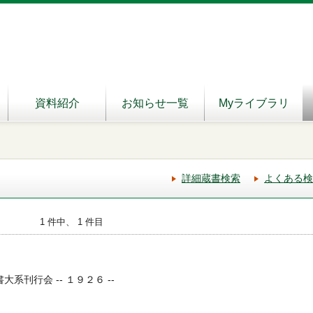
資料紹介
お知らせ一覧
Myライブラリ
詳細蔵書検索
よくある検
1 件中、 1 件目
大系刊行会 -- １９２６ --