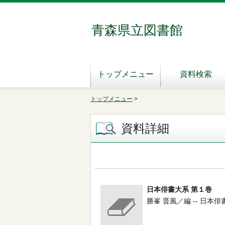
青森県立図書館
トップメニュー
資料検索
トップメニュー
>
資料詳細
日本俳書大系 第１巻
勝峯 晋風／編 -- 日本俳書