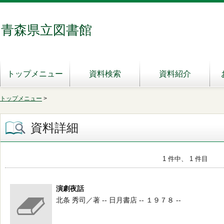
青森県立図書館
トップメニュー
資料検索
資料紹介
トップメニュー
>
資料詳細
1 件中、 1 件目
演劇夜話
北条 秀司／著 -- 日月書店 -- １９７８ --