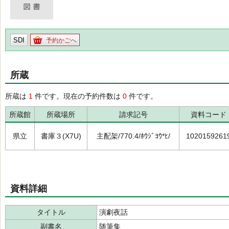
SDI
予約かごへ
所蔵
所蔵は
1
件です。現在の予約件数は
0
件です。
所蔵館
所蔵場所
請求記号
資料コード
県立
書庫３(X7U)
主配架/770.4/ﾎｳｼﾞﾖｳ*ﾋ/
1020159261
資料詳細
タイトル
演劇夜話
副書名
随筆集