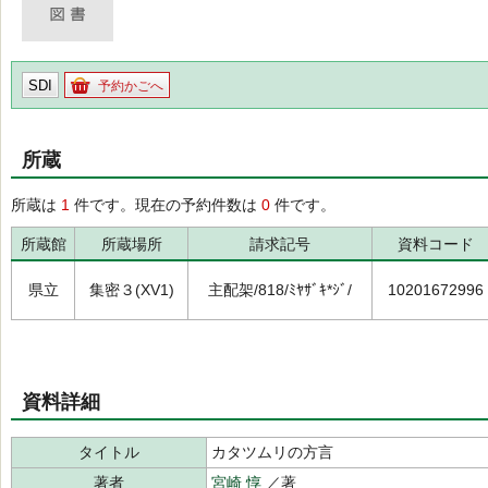
SDI
予約かごへ
所蔵
所蔵は
1
件です。現在の予約件数は
0
件です。
所蔵館
所蔵場所
請求記号
資料コード
県立
集密３(XV1)
主配架/818/ﾐﾔｻﾞｷ*ｼﾞ/
10201672996
資料詳細
タイトル
カタツムリの方言
著者
宮崎 惇
／著