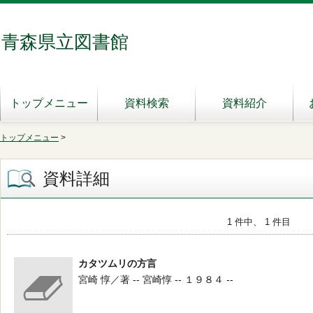
青森県立図書館
トップメニュー
資料検索
資料紹介
トップメニュー
>
資料詳細
1 件中、 1 件目
カタツムリの方言
宮崎 惇／著 -- 宮崎惇 -- １９８４ --