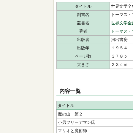
タイトル
世界文学全
副書名
トーマス・
叢書名
世界文学全
著者
トーマス・
出版者
河出書房
出版年
１９５４．
ページ数
３７８ｐ
大きさ
２３ｃｍ
内容一覧
タイトル
魔の山 第２
小男フリーデマン氏
マリオと魔術師