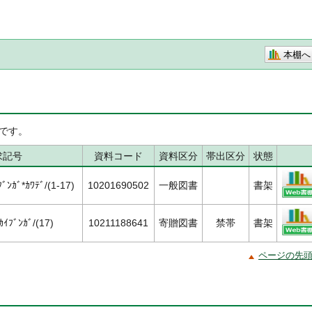
本棚へ
です。
求記号
資料コード
資料区分
帯出区分
状態
ﾝｶﾞ*ｶﾜﾃﾞ/(1-17)
10201690502
一般図書
書架
ｲﾌﾞﾝｶﾞ/(17)
10211188641
寄贈図書
禁帯
書架
ページの先