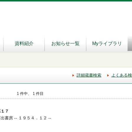
資料紹介
お知らせ一覧
Myライブラリ
詳細蔵書検索
よくある検
1 件中、 1 件目
第１７
出書房 -- １９５４．１２ --