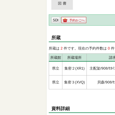
SDI
予約かごへ
所蔵
所蔵は
2
件です。現在の予約件数は
0
件
所蔵館
所蔵場所
請
県立
集密２(XR1)
主配架/908/ｾｶｲﾌﾞ
県立
集密３(XVQ)
貝森/908/ｾｶ
資料詳細