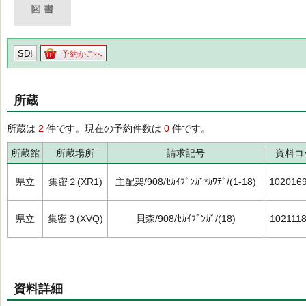
SDI
予約かごへ
所蔵
所蔵は
2
件です。現在の予約件数は
0
件です。
所蔵館
所蔵場所
請求記号
資料コ
県立
集密２(XR1)
主配架/908/ｾｶｲﾌﾞﾝｶﾞ*ｶﾜﾃﾞ/(1-18)
102016
県立
集密３(XVQ)
貝森/908/ｾｶｲﾌﾞﾝｶﾞ/(18)
102111
資料詳細