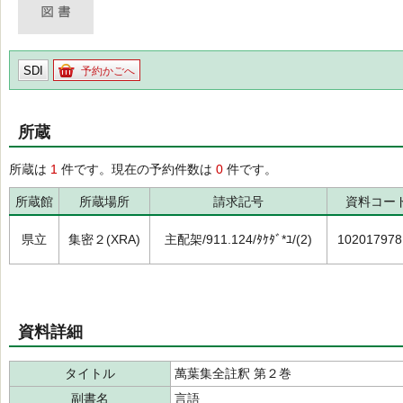
SDI
予約かごへ
所蔵
所蔵は
1
件です。現在の予約件数は
0
件です。
所蔵館
所蔵場所
請求記号
資料コー
県立
集密２(XRA)
主配架/911.124/ﾀｹﾀﾞ*ﾕ/(2)
102017978
資料詳細
タイトル
萬葉集全註釈 第２巻
副書名
言語