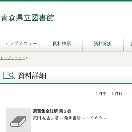
青森県立図書館
トップメニュー
資料検索
資料紹介
トップメニュー
>
資料詳細
1 件中、 1 件目
萬葉集全註釈 第２巻
武田 祐吉／著 -- 角川書店 -- １９６９ --