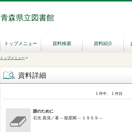
青森県立図書館
トップメニュー
資料検索
資料紹介
トップメニュー
>
資料詳細
1 件中、 1 件目
誰のために
石光 真清／著 -- 龍星閣 -- １９５９ --