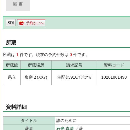
SDI
予約かごへ
所蔵
所蔵は
1
件です。現在の予約件数は
0
件です。
所蔵館
所蔵場所
請求記号
資料コード
県立
集密２(XX7)
主配架/916/ｲｼﾐﾂ*ﾏ/
10201861498
資料詳細
タイトル
誰のために
著者
石光 真清
／著