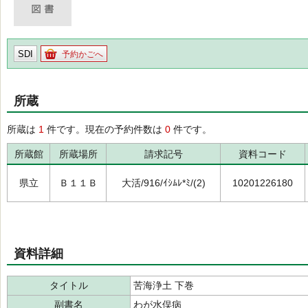
SDI
予約かごへ
所蔵
所蔵は
1
件です。現在の予約件数は
0
件です。
所蔵館
所蔵場所
請求記号
資料コード
県立
Ｂ１１Ｂ
大活/916/ｲｼﾑﾚ*ﾐ/(2)
10201226180
資料詳細
タイトル
苦海浄土 下巻
副書名
わが水俣病