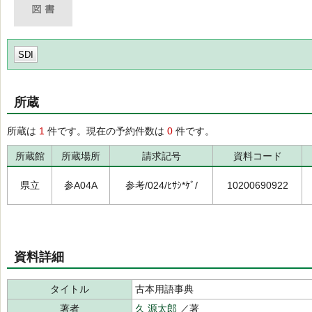
SDI
所蔵
所蔵は
1
件です。現在の予約件数は
0
件です。
所蔵館
所蔵場所
請求記号
資料コード
県立
参A04A
参考/024/ﾋｻｼ*ｹﾞ/
10200690922
資料詳細
タイトル
古本用語事典
著者
久 源太郎
／著