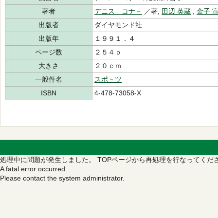
著者
デニス コナ－
／著,
田辺 英蔵
,
金子 
出版者
ダイヤモンド社
出版年
１９９１．４
ページ数
２５４ｐ
大きさ
２０ｃｍ
一般件名
スポ－ツ
ISBN
4-478-73058-X
処理中に問題が発生しました。
TOPページから再処理を行なってくだ
A fatal error occurred.
Please contact the system administrator.