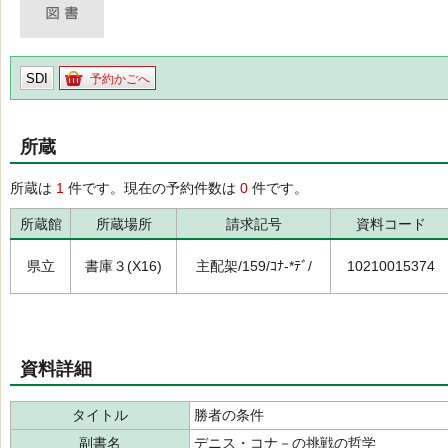
SDI
予約かごへ
所蔵
所蔵は
1
件です。現在の予約件数は
0
件です。
所蔵館
所蔵場所
請求記号
資料コード
県立
書庫３(X16)
主配架/159/ｺﾅ-*ﾃﾞ/
10210015374
資料詳細
タイトル
勝者の条件
副書名
デニス・コナ－の挑戦の哲学