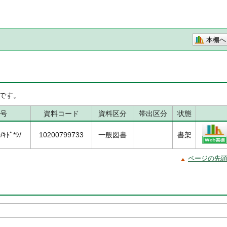
本棚へ
です。
号
資料コード
資料区分
帯出区分
状態
ｷﾄﾞ*ｼ/
10200799733
一般図書
書架
ページの先