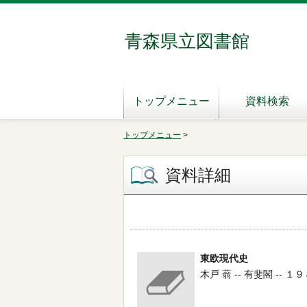
青森県立図書館
トップメニュー
資料検索
トップメニュー
>
資料詳細
東欧現代史
木戸 蓊 -- 有斐閣 -- １