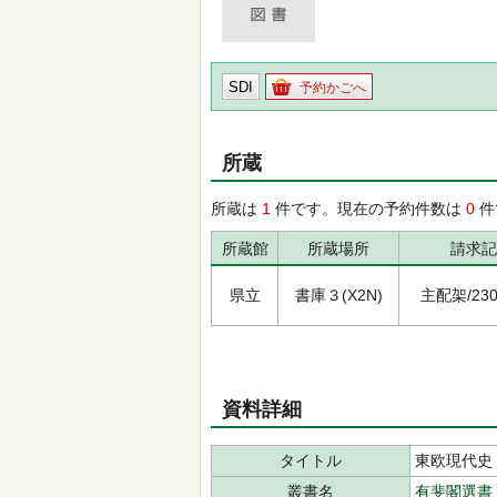
SDI
予約かごへ
所蔵
所蔵は
1
件です。現在の予約件数は
0
件
所蔵館
所蔵場所
請求記
県立
書庫３(X2N)
主配架/230/
資料詳細
タイトル
東欧現代史
叢書名
有斐閣選書