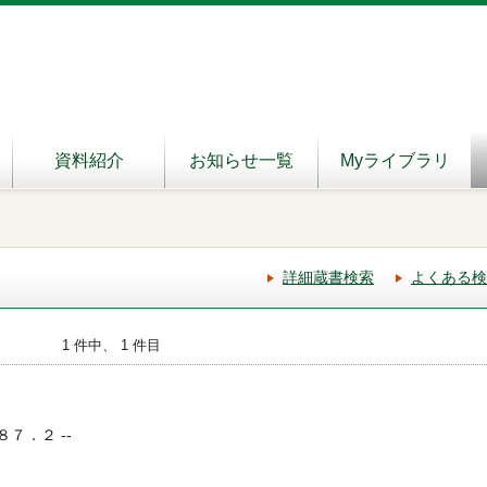
資料紹介
お知らせ一覧
Myライブラリ
詳細蔵書検索
よくある検
1 件中、 1 件目
９８７．２ --