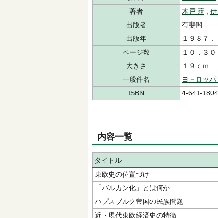
著者
木戸 蓊
,
伊
出版者
有斐閣
出版年
１９８７．
ページ数
１０，３０
大きさ
１９ｃｍ
一般件名
ヨ－ロッパ
ISBN
4-641-1804
内容一覧
タイトル
東欧史の位置づけ
「バルカン化」とは何か
ハプスブルク帝国の民族問題
近・現代東欧経済史の特徴