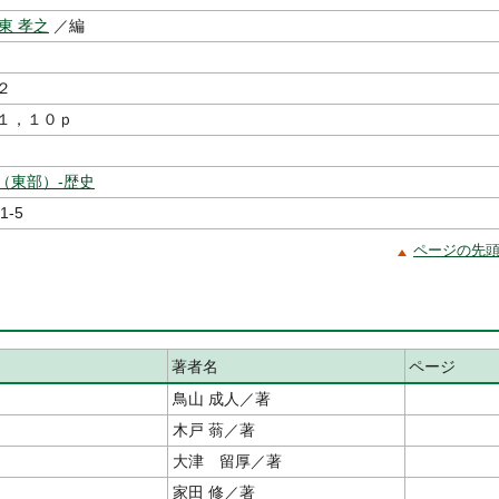
東 孝之
／編
２
１，１０ｐ
（東部）‐歴史
1-5
ページの先
著者名
ページ
鳥山 成人／著
木戸 蓊／著
大津 留厚／著
家田 修／著