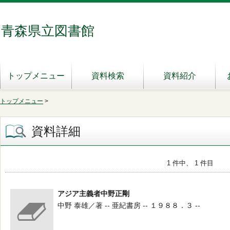
青森県立図書館
トップメニュー
資料検索
資料紹介
トップメニュー
>
資料詳細
1 件中、 1 件目
アジア主義者中野正剛
中野 泰雄／著 -- 亜紀書房 -- １９８８．３ --