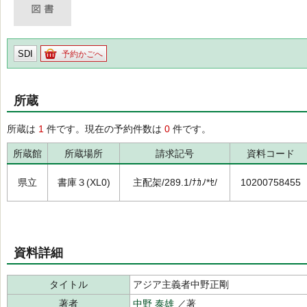
SDI
予約かごへ
所蔵
所蔵は
1
件です。現在の予約件数は
0
件です。
所蔵館
所蔵場所
請求記号
資料コード
県立
書庫３(XL0)
主配架/289.1/ﾅｶﾉ*ｾ/
10200758455
資料詳細
タイトル
アジア主義者中野正剛
著者
中野 泰雄
／著