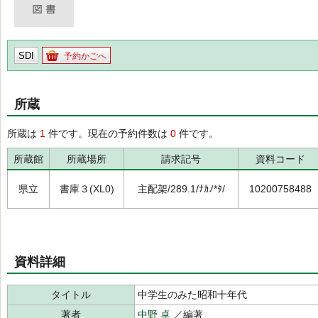
SDI
予約かごへ
所蔵
所蔵は
1
件です。現在の予約件数は
0
件です。
所蔵館
所蔵場所
請求記号
資料コード
県立
書庫３(XL0)
主配架/289.1/ﾅｶﾉ*ﾀ/
10200758488
資料詳細
タイトル
中学生のみた昭和十年代
著者
中野 卓
／編著