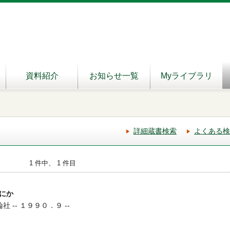
資料紹介
お知らせ一覧
Myライブラリ
詳細蔵書検索
よくある検
1 件中、 1 件目
にか
社 -- １９９０．９ --