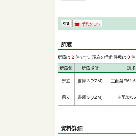
SDI
予約かごへ
所蔵
所蔵は
2
件です。現在の予約件数は
0
件
所蔵館
所蔵場所
請求
県立
書庫３(XZM)
主配架/361.6/ｺ
県立
書庫３(XZM)
主配架/361.
資料詳細