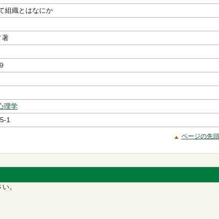
て組織とはなにか
／著
９
心理学
5-1
ページの先
さい。