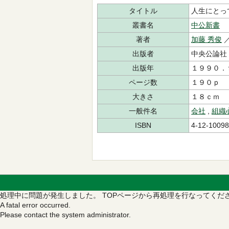
タイトル
人生にとっ
叢書名
中公新書
著者
加藤 秀俊
出版者
中央公論社
出版年
１９９０．
ページ数
１９０ｐ
大きさ
１８ｃｍ
一般件名
会社
,
組織
ISBN
4-12-10098
処理中に問題が発生しました。
TOPページから再処理を行なってくだ
A fatal error occurred.
Please contact the system administrator.