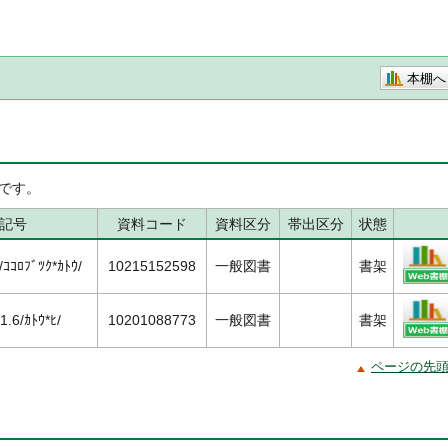
本棚へ
です。
記号
資料コード
資料区分
帯出区分
状態
ｺﾛﾌﾞﾂｸ*ｶﾄｳ/
10215152598
一般図書
書架
6/ｶﾄｳ*ﾋ/
10201088773
一般図書
書架
ページの先