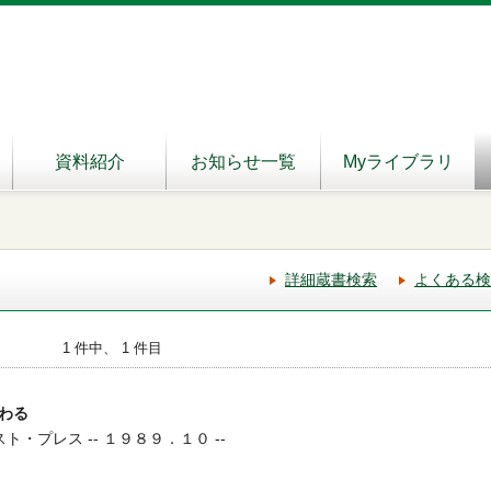
資料紹介
お知らせ一覧
Myライブラリ
詳細蔵書検索
よくある検
1 件中、 1 件目
わる
スト・プレス -- １９８９．１０ --