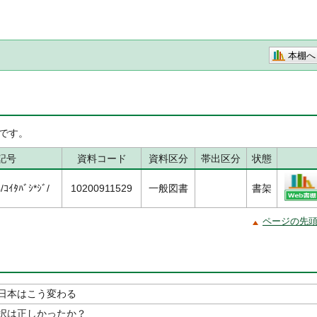
本棚へ
です。
記号
資料コード
資料区分
帯出区分
状態
ｺｲﾀﾊﾞｼ*ｼﾞ/
10200911529
一般図書
書架
ページの先
日本はこう変わる
択は正しかったか？