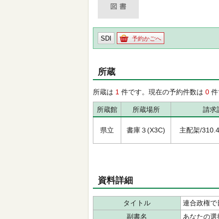
SDI
予約かごへ
所蔵
所蔵は
1
件です。現在の予約件数は
0
件
所蔵館
所蔵場所
請求
県立
書庫３(X3C)
主配架/310.4/
資料詳細
タイトル
連合政権で
副書名
あなたの選