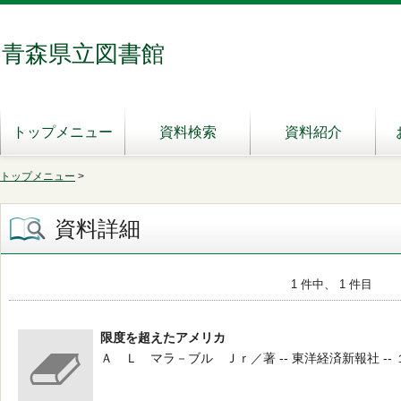
青森県立図書館
トップメニュー
資料検索
資料紹介
トップメニュー
>
資料詳細
1 件中、 1 件目
限度を超えたアメリカ
Ａ Ｌ マラ－ブル Ｊｒ／著 -- 東洋経済新報社 -- 