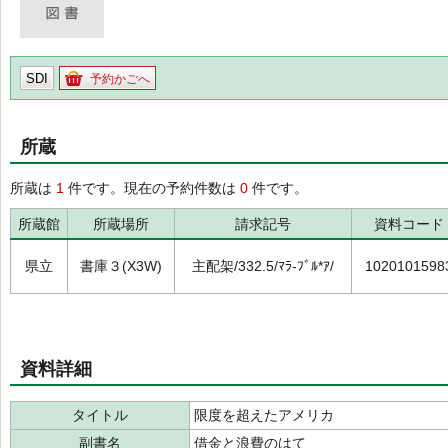
SDI
予約かごへ
所蔵
所蔵は
1
件です。現在の予約件数は
0
件です。
所蔵館
所蔵場所
請求記号
資料コード
県立
書庫３(X3W)
主配架/332.5/ﾏﾗ-ﾌﾞﾙ*ｱ/
1020101598
資料詳細
タイトル
限度を超えたアメリカ
副書名
借金と浪費のはて