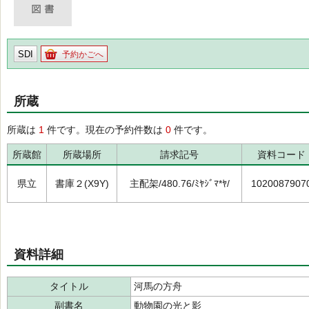
SDI
予約かごへ
所蔵
所蔵は
1
件です。現在の予約件数は
0
件です。
所蔵館
所蔵場所
請求記号
資料コード
県立
書庫２(X9Y)
主配架/480.76/ﾐﾔｼﾞﾏ*ﾔ/
1020087907
資料詳細
タイトル
河馬の方舟
副書名
動物園の光と影