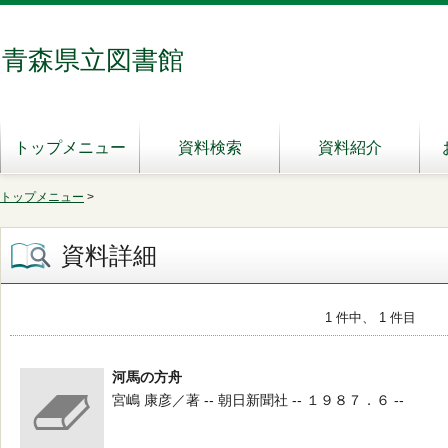
青森県立図書館
トップメニュー
資料検索
資料紹介
トップメニュー
>
資料詳細
1 件中、 1 件目
河馬の方舟
宮嶋 康彦／著 -- 朝日新聞社 -- １９８７．６ --