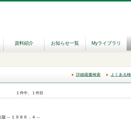
資料紹介
お知らせ一覧
Myライブラリ
詳細蔵書検索
よくある検
1 件中、 1 件目
版 -- １９８６．４ --