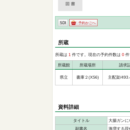
SDI
予約かごへ
所蔵
所蔵は
1
件です。現在の予約件数は
0
件
所蔵館
所蔵場所
請求
県立
書庫２(XS6)
主配架/493.4
資料詳細
タイトル
大腸ガンに
副書名
激増する現