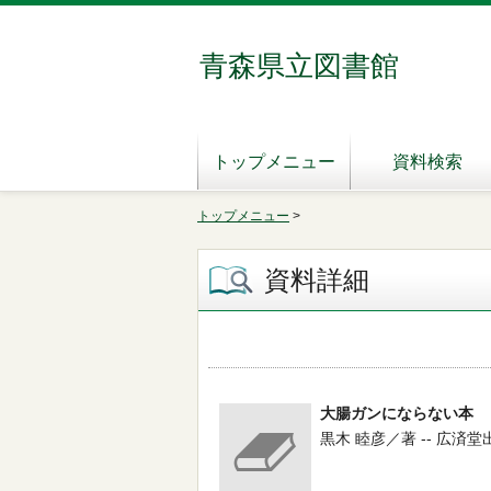
青森県立図書館
トップメニュー
資料検索
トップメニュー
>
資料詳細
大腸ガンにならない本
黒木 睦彦／著 -- 広済堂出