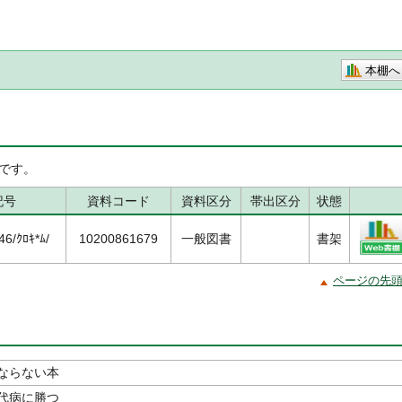
本棚へ
です。
記号
資料コード
資料区分
帯出区分
状態
6/ｸﾛｷ*ﾑ/
10200861679
一般図書
書架
ページの先
ならない本
代病に勝つ