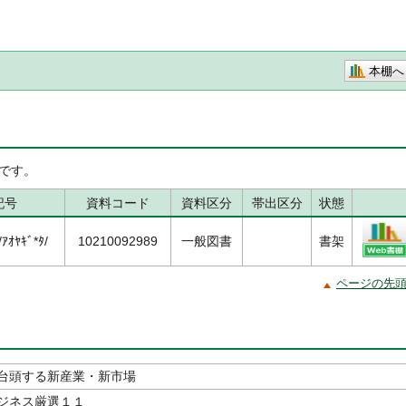
本棚へ
です。
記号
資料コード
資料区分
帯出区分
状態
ｵﾔｷﾞ*ﾀ/
10210092989
一般図書
書架
ページの先
台頭する新産業・新市場
ジネス厳選１１