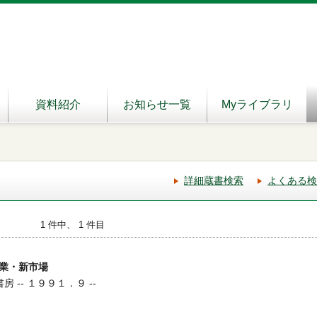
資料紹介
お知らせ一覧
Myライブラリ
詳細蔵書検索
よくある検
1 件中、 1 件目
業・新市場
房 -- １９９１．９ --