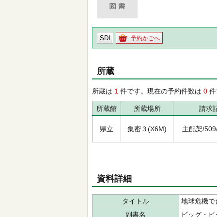
SDI
予約かごへ
所蔵
所蔵は
1
件です。現在の予約件数は
0
件
所蔵館
所蔵場所
請求
県立
集密３(X6M)
主配架/509/ｱ
資料詳細
タイトル
地球危機で
副書名
ビッグ・ビ