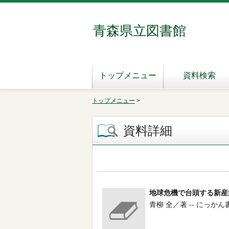
青森県立図書館
トップメニュー
資料検索
トップメニュー
>
資料詳細
地球危機で台頭する新産
青柳 全／著 -- にっかん書