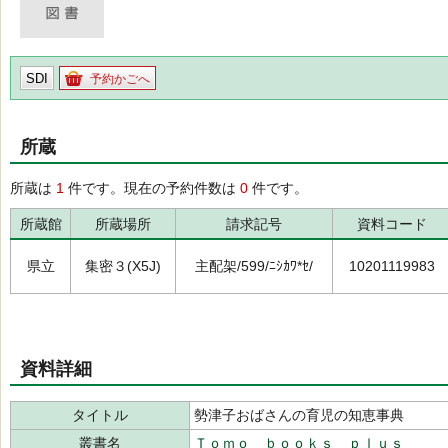
SDI
予約かごへ
所蔵
所蔵は
1
件です。現在の予約件数は
0
件です。
所蔵館
所蔵場所
請求記号
資料コード
県立
集密３(X5J)
主配架/599/ﾆｼｶﾜ*ｾ/
10201119983
資料詳細
タイトル
勢津子おばさんの育児の知恵事典
叢書名
Ｔｏｍｏ ｂｏｏｋｓ ｐｌｕｓ