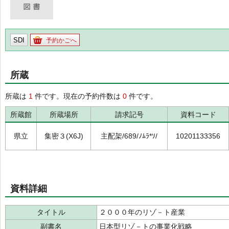
SDI
予約かごへ
所蔵
所蔵は
1
件です。現在の予約件数は
0
件です。
所蔵館
所蔵場所
請求記号
資料コード
県立
集密３(X6J)
主配架/689/ﾉﾑﾗ*ｿ/
10201133356
資料詳細
タイトル
２０００年のリゾ－ト産業
副書名
日本型リゾ－トの事業化戦略