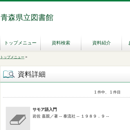
青森県立図書館
トップメニュー
資料検索
資料紹介
トップメニュー
>
資料詳細
1 件中、 1 件目
サモア語入門
岩佐 嘉親／著 -- 泰流社 -- １９８９．９ --