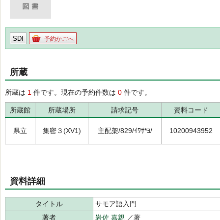
SDI
予約かごへ
所蔵
所蔵は
1
件です。現在の予約件数は
0
件です。
所蔵館
所蔵場所
請求記号
資料コード
県立
集密３(XV1)
主配架/829/ｲﾜｻ*ﾖ/
10200943952
資料詳細
タイトル
サモア語入門
著者
岩佐 嘉親
／著