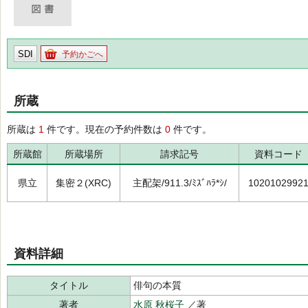
SDI
予約かごへ
所蔵
所蔵は
1
件です。現在の予約件数は
0
件です。
所蔵館
所蔵場所
請求記号
資料コード
県立
集密２(XRC)
主配架/911.3/ﾐｽﾞﾊﾗ*ｼ/
1020102992
資料詳細
タイトル
俳句の本質
著者
水原 秋桜子
／著