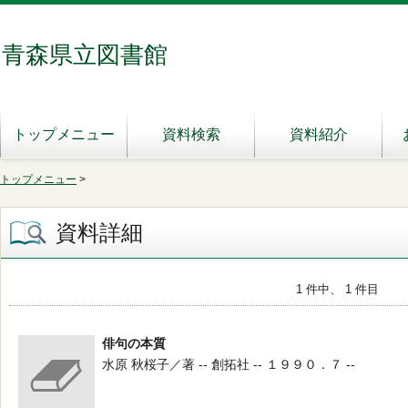
青森県立図書館
トップメニュー
資料検索
資料紹介
トップメニュー
>
資料詳細
1 件中、 1 件目
俳句の本質
水原 秋桜子／著 -- 創拓社 -- １９９０．７ --