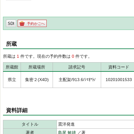
SDI
予約かごへ
所蔵
所蔵は
1
件です。現在の予約件数は
0
件です。
所蔵館
所蔵場所
請求記号
資料コード
県立
集密２(X4D)
主配架/913.6/ｼﾏｵ*ﾄ/
10201001533
資料詳細
タイトル
震洋発進
著者
島尾 敏雄
／著