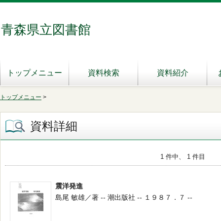
青森県立図書館
トップメニュー
資料検索
資料紹介
トップメニュー
>
資料詳細
1 件中、 1 件目
震洋発進
島尾 敏雄／著 -- 潮出版社 -- １９８７．７ --