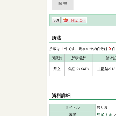
SDI
予約かごへ
所蔵
所蔵は
1
件です。現在の予約件数は
0
件
所蔵館
所蔵場所
請求
県立
集密２(X4D)
主配架/913.6
資料詳細
タイトル
祭り裏
著者
島尾 ミホ