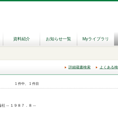
資料紹介
お知らせ一覧
Myライブラリ
詳細蔵書検索
よくある検
1 件中、 1 件目
社 -- １９８７．８ --