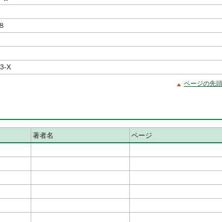
８
3-X
ページの先
著者名
ページ