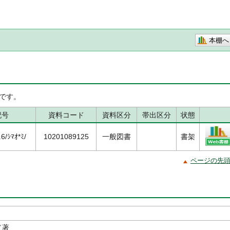
本棚へ
です。
記号
資料コード
資料区分
帯出区分
状態
/ｼﾏｵ*ﾐ/
10201089125
一般図書
書架
ページの先
／著