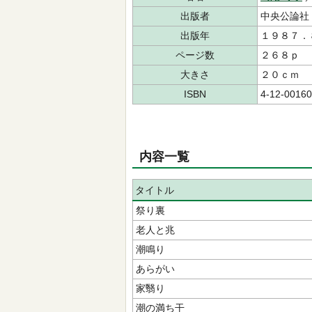
出版者
中央公論社
出版年
１９８７．
ページ数
２６８ｐ
大きさ
２０ｃｍ
ISBN
4-12-00160
内容一覧
タイトル
祭り裏
老人と兆
潮鳴り
あらがい
家翳り
潮の満ち干