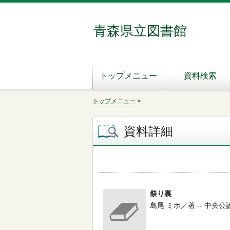
青森県立図書館
トップメニュー
資料検索
トップメニュー
>
資料詳細
祭り裏
島尾 ミホ／著 -- 中央公論