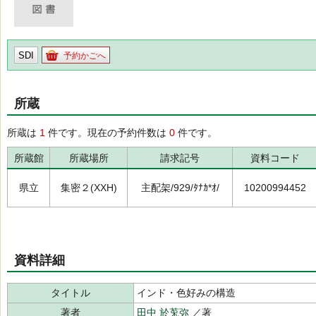
SDI
予約かごへ
所蔵
所蔵は
1
件です。現在の予約件数は
0
件です。
所蔵館
所蔵場所
請求記号
資料コード
県立
集密２(XXH)
主配架/929/ﾀﾅｶ*ｵ/
10200994452
資料詳細
タイトル
インド・色好みの構造
著者
田中 於莵弥
／著