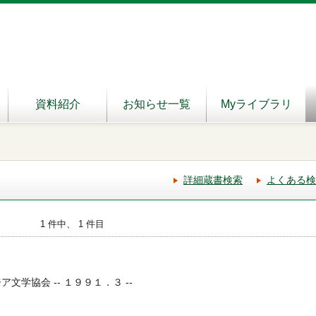
資料紹介
お知らせ一覧
Myライブラリ
詳細蔵書検索
よくある検
1 件中、 1 件目
ア文学協会 -- １９９１．３ --