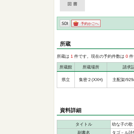
SDI
予約かごへ
所蔵
所蔵は
1
件です。現在の予約件数は
0
件
所蔵館
所蔵場所
請求
県立
集密２(XXH)
主配架/929/ﾀ
資料詳細
タイトル
幼な子の歌
副書名
タゴ－ル詩