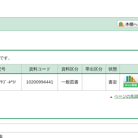
本棚へ
です。
記号
資料コード
資料区分
帯出区分
状態
ｺﾞ-ﾙ*ﾗ/
10200994441
一般図書
書架
ページの先
集