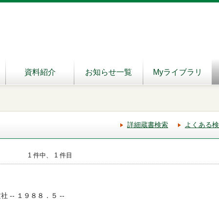
資料紹介
お知らせ一覧
Myライブラリ
詳細蔵書検索
よくある検
1 件中、 1 件目
 -- １９８８．５ --