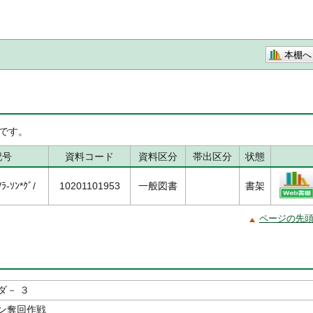
本棚へ
です。
記号
資料コード
資料区分
帯出区分
状態
-ｿﾝ*ｸﾞ/
10201101953
一般図書
書架
ページの先
ダ－ ３
ン奪回作戦