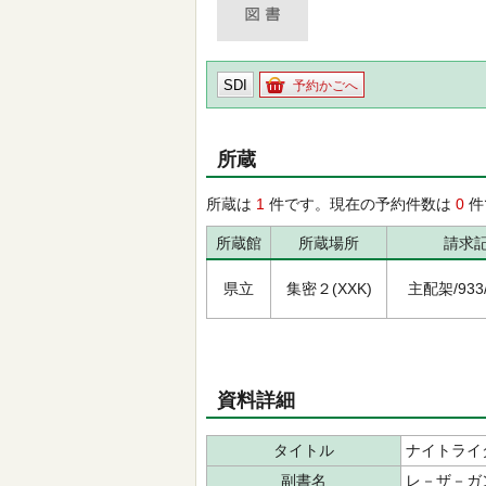
SDI
予約かごへ
所蔵
所蔵は
1
件です。現在の予約件数は
0
件
所蔵館
所蔵場所
請求
県立
集密２(XXK)
主配架/933/ﾗ
資料詳細
タイトル
ナイトライ
副書名
レ－ザ－ガ