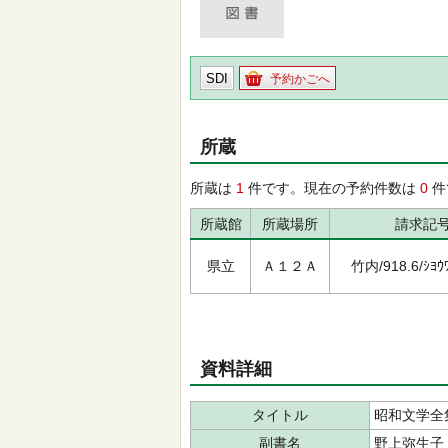
SDI
予約かごへ
所蔵
所蔵は
1
件です。現在の予約件数は
0
件
所蔵館
所蔵場所
請求記
県立
Ａ１２Ａ
竹内/918.6/ｼﾖｳﾜ
資料詳細
タイトル
昭和文学全
副書名
野上弥生子