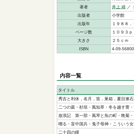
著者
井上 靖
／
出版者
小学館
出版年
１９８８．
ページ数
１０９３ｐ
大きさ
２５ｃｍ
ISBN
4-09-56800
内容一覧
タイトル
秀吉と利休，名月，笛，巣箱，夏目漱石
二つの庭・杉垣・風知草・冬を越す蕾・
放浪記 第一部・風琴と魚の町・晩菊・
嘲る・盲中国兵・鬼子母神・こういう女
二十四の瞳