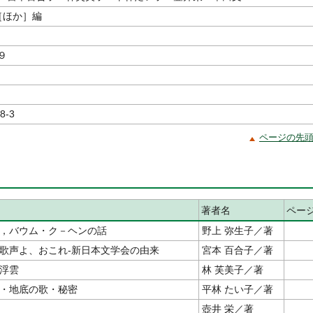
［ほか］編
９
8-3
ページの先
著者名
ペー
，バウム・ク－ヘンの話
野上 弥生子／著
歌声よ、おこれ‐新日本文学会の由来
宮本 百合子／著
浮雲
林 芙美子／著
・地底の歌・秘密
平林 たい子／著
壺井 栄／著