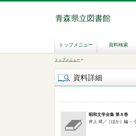
青森県立図書館
トップメニュー
資料検索
トップメニュー
>
資料詳細
昭和文学全集 第８巻
井上 靖／［ほか］編 -- 小