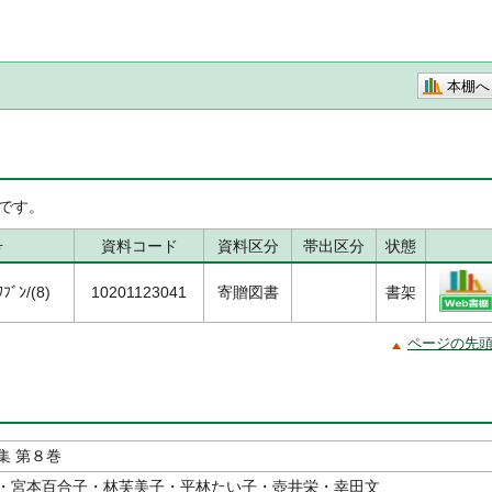
本棚へ
です。
号
資料コード
資料区分
帯出区分
状態
ﾌﾞﾝ/(8)
10201123041
寄贈図書
書架
ページの先
集 第８巻
・宮本百合子・林芙美子・平林たい子・壺井栄・幸田文