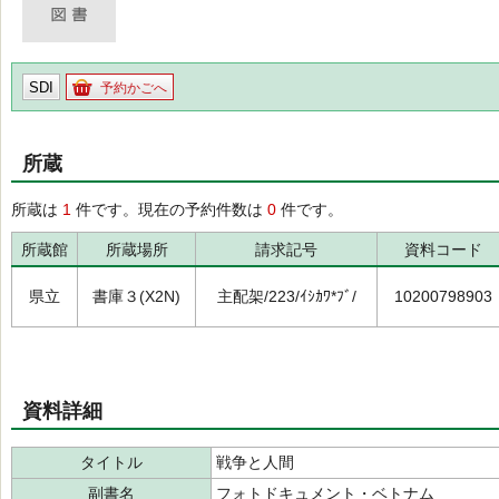
SDI
予約かごへ
所蔵
所蔵は
1
件です。現在の予約件数は
0
件です。
所蔵館
所蔵場所
請求記号
資料コード
県立
書庫３(X2N)
主配架/223/ｲｼｶﾜ*ﾌﾞ/
10200798903
資料詳細
タイトル
戦争と人間
副書名
フォトドキュメント・ベトナム