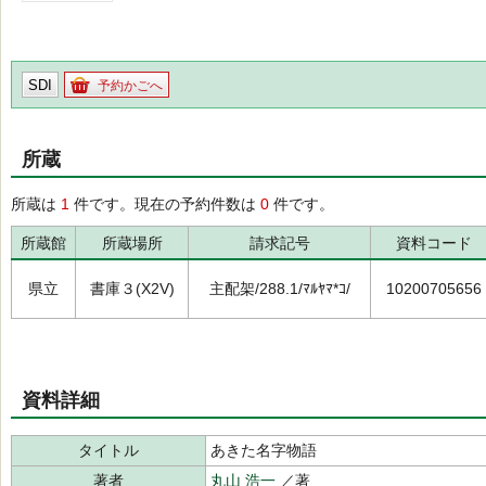
SDI
予約かごへ
所蔵
所蔵は
1
件です。現在の予約件数は
0
件です。
所蔵館
所蔵場所
請求記号
資料コード
県立
書庫３(X2V)
主配架/288.1/ﾏﾙﾔﾏ*ｺ/
10200705656
資料詳細
タイトル
あきた名字物語
著者
丸山 浩一
／著