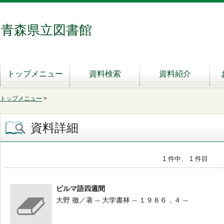
青森県立図書館
トップメニュー
資料検索
資料紹介
トップメニュー
>
資料詳細
1 件中、 1 件目
ビルマ語四週間
大野 徹／著 -- 大学書林 -- １９８６．４ --