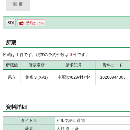
SDI
予約かごへ
所蔵
所蔵は
1
件です。現在の予約件数は
0
件です。
所蔵館
所蔵場所
請求記号
資料コード
県立
集密３(XV1)
主配架/829/ｵｵﾉ*ﾄ/
10200944305
資料詳細
タイトル
ビルマ語四週間
著者
大野 徹
／著