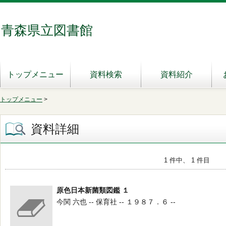
青森県立図書館
トップメニュー
資料検索
資料紹介
トップメニュー
>
資料詳細
1 件中、 1 件目
原色日本新菌類図鑑 １
今関 六也 -- 保育社 -- １９８７．６ --