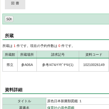
SDI
所蔵
所蔵は
1
件です。現在の予約件数は
0
件です。
所蔵館
所蔵場所
請求記号
資料コード
県立
参A06A
参考/474/ｲﾏｾﾞｷ*ﾛ/(1)
10210026149
資料詳細
タイトル
原色日本新菌類図鑑 １
叢書名
保育社の原色図鑑