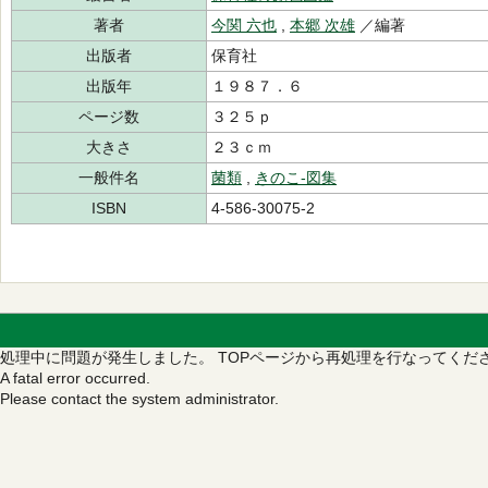
著者
今関 六也
,
本郷 次雄
／編著
出版者
保育社
出版年
１９８７．６
ページ数
３２５ｐ
大きさ
２３ｃｍ
一般件名
菌類
,
きのこ‐図集
ISBN
4-586-30075-2
処理中に問題が発生しました。
TOPページから再処理を行なってくだ
A fatal error occurred.
Please contact the system administrator.