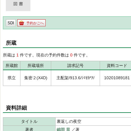
SDI
予約かごへ
所蔵
所蔵は
1
件です。現在の予約件数は
0
件です。
所蔵館
所蔵場所
請求記号
資料コード
県立
集密２(X4D)
主配架/913.6/ｼﾏｵｶ*ｱ/
10201089181
資料詳細
タイトル
裏返しの夜空
著者
嶋岡 晨
／著