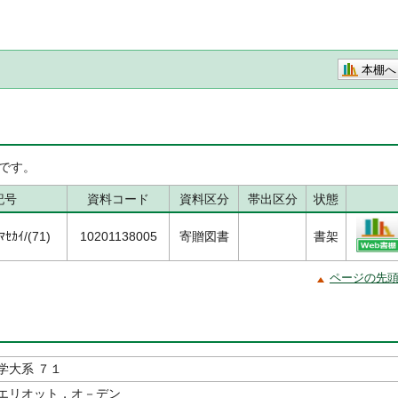
本棚へ
です。
記号
資料コード
資料区分
帯出区分
状態
ｾｶｲ/(71)
10201138005
寄贈図書
書架
ページの先
学大系 ７１
エリオット，オ－デン