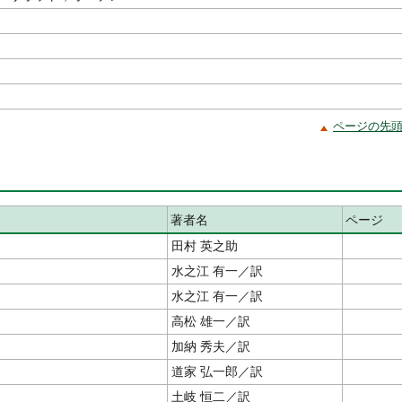
ページの先
著者名
ページ
田村 英之助
水之江 有一／訳
水之江 有一／訳
高松 雄一／訳
加納 秀夫／訳
道家 弘一郎／訳
土岐 恒二／訳