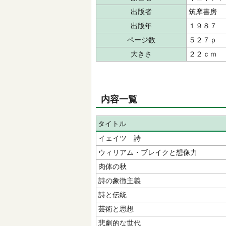
出版者
筑摩書房
出版年
１９８７
ページ数
５２７ｐ
大きさ
２２ｃｍ
内容一覧
タイトル
イェイツ 詩
ウィリアム・ブレイクと想像力
肉体の秋
詩の象徴主義
詩と伝統
芸術と思想
悲劇的な世代