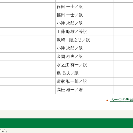
篠田 一士／訳
篠田 一士／訳
小津 次郎／訳
工藤 昭雄／等訳
沢崎 順之助／訳
小津 次郎／訳
金関 寿夫／訳
水之江 有一／訳
島 良夫／訳
道家 弘一郎／訳
高松 雄一／著
ページの先
さい。