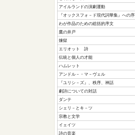
アイルランドの演劇運動
『オックスフォ－ド現代詞華集』への序
わが作品のための総括的序文
鷹の井戸
煉獄
エリオット 詩
伝統と個人の才能
ハムレット
アンドル－・マ－ヴェル
『ユリシ－ズ』、秩序、神話
劇詩についての対話
ダンテ
シェリ－とキ－ツ
宗教と文学
イェイツ
詩の音楽