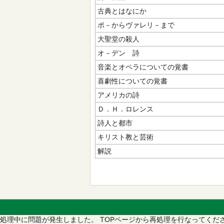
古典とはなにか
ポ－からヴァレリ－まで
大聖堂の殺人
オ－デン 詩
音楽とオペラについての覚書
喜劇性についての覚書
アメリカの詩
Ｄ．Ｈ．ロレンス
詩人と都市
キリスト教と芸術
解説
処理中に問題が発生しました。
TOPページから再処理を行なってくだ