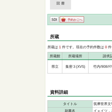
SDI
予約かごへ
所蔵
所蔵は
1
件です。現在の予約件数は
0
件
所蔵館
所蔵場所
請求
県立
集密３(XVS)
竹内/908/ﾁｸﾏ
資料詳細
タイトル
筑摩世界文
副書名
イェイツ，