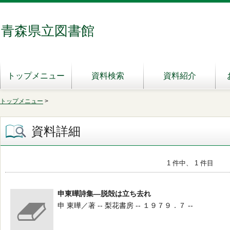
青森県立図書館
トップメニュー
資料検索
資料紹介
トップメニュー
>
資料詳細
1 件中、 1 件目
申東曄詩集―脱殻は立ち去れ
申 東曄／著 -- 梨花書房 -- １９７９．７ --