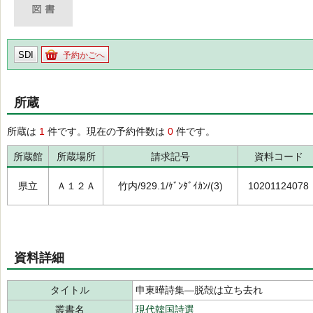
SDI
予約かごへ
所蔵
所蔵は
1
件です。現在の予約件数は
0
件です。
所蔵館
所蔵場所
請求記号
資料コード
県立
Ａ１２Ａ
竹内/929.1/ｹﾞﾝﾀﾞｲｶﾝ/(3)
10201124078
資料詳細
タイトル
申東曄詩集―脱殻は立ち去れ
叢書名
現代韓国詩選