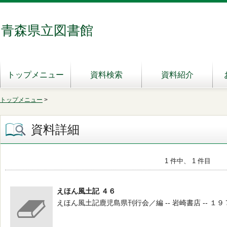
青森県立図書館
トップメニュー
資料検索
資料紹介
トップメニュー
>
資料詳細
1 件中、 1 件目
えほん風土記 ４６
えほん風土記鹿児島県刊行会／編 -- 岩崎書店 -- １９７