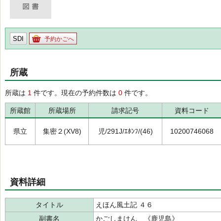
SDI
予約かごへ
所蔵
所蔵は
1
件です。現在の予約件数は
0
件です。
所蔵館
所蔵場所
請求記号
資料コード
県立
集密２(XV8)
児/291J/ｴﾎﾝﾌ/(46)
10200746068
資料詳細
タイトル
えほん風土記 ４６
副書名
かごしまけん 《鹿児島》