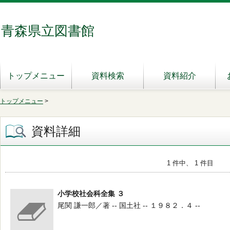
青森県立図書館
トップメニュー
資料検索
資料紹介
トップメニュー
>
資料詳細
1 件中、 1 件目
小学校社会科全集 ３
尾関 謙一郎／著 -- 国土社 -- １９８２．４ --