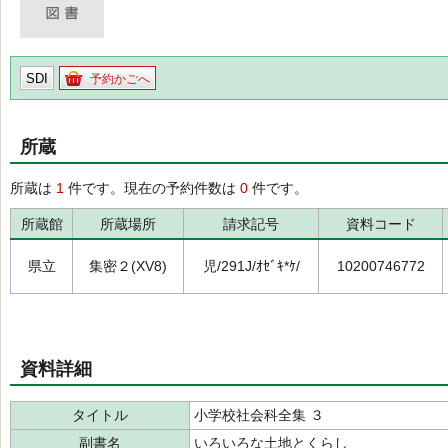
SDI
予約かごへ
所蔵
所蔵は
1
件です。現在の予約件数は
0
件です。
所蔵館
所蔵場所
請求記号
資料コード
県立
集密２(XV8)
児/291J/ｵｾﾞｷ*ｹ/
10200746772
資料詳細
タイトル
小学校社会科全集 ３
副書名
いろいろな土地とくらし