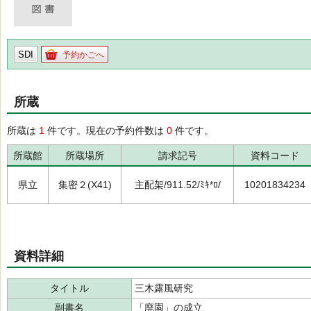
SDI
予約かごへ
所蔵
所蔵は
1
件です。現在の予約件数は
0
件です。
所蔵館
所蔵場所
請求記号
資料コード
県立
集密２(X41)
主配架/911.52/ﾐｷ*ﾛ/
10201834234
資料詳細
タイトル
三木露風研究
副書名
「廃園」の成立