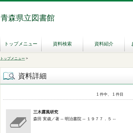
青森県立図書館
トップメニュー
資料検索
資料紹介
トップメニュー
>
資料詳細
1 件中、 1 件目
三木露風研究
森田 実歳／著 -- 明治書院 -- １９７７．５ --