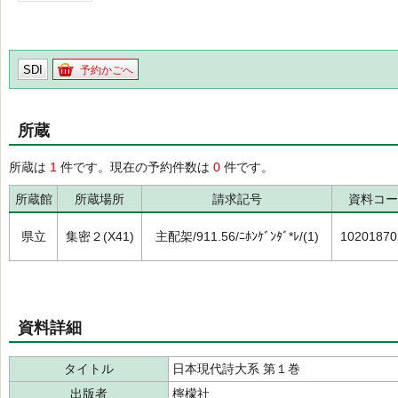
SDI
予約かごへ
所蔵
所蔵は
1
件です。現在の予約件数は
0
件です。
所蔵館
所蔵場所
請求記号
資料コー
県立
集密２(X41)
主配架/911.56/ﾆﾎﾝｹﾞﾝﾀﾞ*ﾚ/(1)
10201870
資料詳細
タイトル
日本現代詩大系 第１巻
出版者
檸檬社