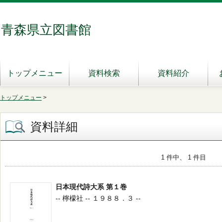
青森県立図書館
トップメニュー
資料検索
資料紹介
トップメニュー
>
資料詳細
1 件中、 1 件目
日本現代詩大系 第１巻
-- 檸檬社 -- １９８８．３ --