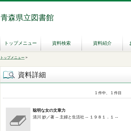
青森県立図書館
トップメニュー
資料検索
資料紹介
トップメニュー
>
資料詳細
1 件中、 1 件目
聡明な女の文章力
清川 妙／著 -- 主婦と生活社 -- １９８１．１ --