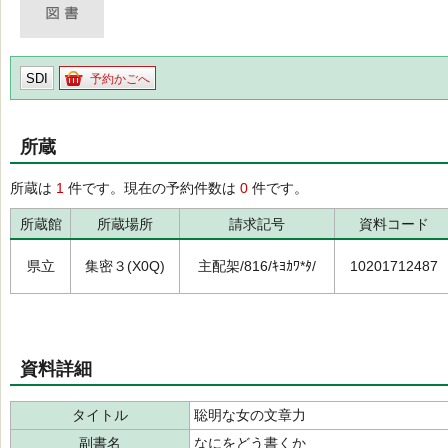
SDI
予約かごへ
所蔵
所蔵は
1
件です。現在の予約件数は
0
件です。
所蔵館
所蔵場所
請求記号
資料コード
県立
集密３(X0Q)
主配架/816/ｷﾖｶﾜ*ﾀ/
10201712487
資料詳細
タイトル
聡明な女の文章力
副書名
なにをどう書くか