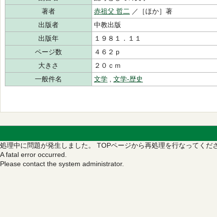
著者
赤祖父 哲二
／［ほか］著
出版者
中教出版
出版年
１９８１．１１
ページ数
４６２ｐ
大きさ
２０ｃｍ
一般件名
文学
,
文学‐歴史
処理中に問題が発生しました。
TOPページから再処理を行なってくだ
A fatal error occurred.
Please contact the system administrator.