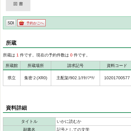
SDI
予約かごへ
所蔵
所蔵は
1
件です。現在の予約件数は
0
件です。
所蔵館
所蔵場所
請求記号
資料コード
県立
集密２(XR0)
主配架/902.1/ｱｶｿﾌ*ﾃ/
10201700577
資料詳細
タイトル
いかに読むか
副書名
記号としての文学