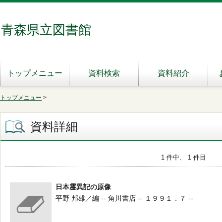
青森県立図書館
トップメニュー
資料検索
資料紹介
トップメニュー
>
資料詳細
1 件中、 1 件目
日本霊異記の原像
平野 邦雄／編 -- 角川書店 -- １９９１．７ --