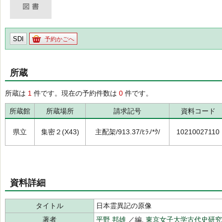
SDI
予約かごへ
所蔵
所蔵は
1
件です。現在の予約件数は
0
件です。
所蔵館
所蔵場所
請求記号
資料コード
県立
集密２(X43)
主配架/913.37/ﾋﾗﾉ*ｸ/
10210027110
資料詳細
タイトル
日本霊異記の原像
著者
平野 邦雄
／編,
東京女子大学古代史研究