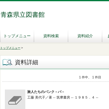
青森県立図書館
トップメニュー
資料検索
資料紹介
トップメニュー
>
資料詳細
1 件中、 1 件目
旅人たちのバンク－バ－
工藤 美代子／著 -- 筑摩書房 -- １９８５．４ --