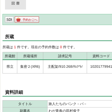
SDI
予約かごへ
所蔵
所蔵は
1
件です。現在の予約件数は
0
件です。
所蔵館
所蔵場所
請求記号
資料コード
県立
集密２(XR6)
主配架/910.268/ﾀﾑﾗ*ﾄ/
1020177994
資料詳細
タイトル
旅人たちのバンク－バ－
副書名
わが青春の田村俊子