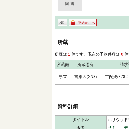
SDI
予約かごへ
所蔵
所蔵は
1
件です。現在の予約件数は
0
件
所蔵館
所蔵場所
請求
県立
書庫３(XN3)
主配架/778.253
資料詳細
タイトル
ハリウッド
著者
サミ－ デ