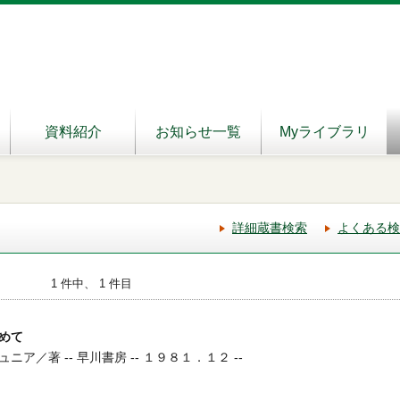
資料紹介
お知らせ一覧
Myライブラリ
詳細蔵書検索
よくある検
1 件中、 1 件目
めて
ア／著 -- 早川書房 -- １９８１．１２ --