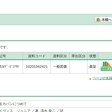
本棚へ
です。
記号
資料コード
資料区分
帯出区分
状態
/ﾃﾞ-ﾋﾞｽ*ｻ/
10201562421
一般図書
書架
ページの先
をカバンにつめて
イヴィス ジュニア
／著,
清水 俊二
／訳