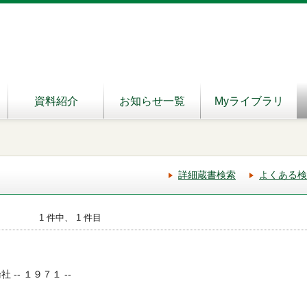
資料紹介
お知らせ一覧
Myライブラリ
詳細蔵書検索
よくある検
1 件中、 1 件目
 -- １９７１ --