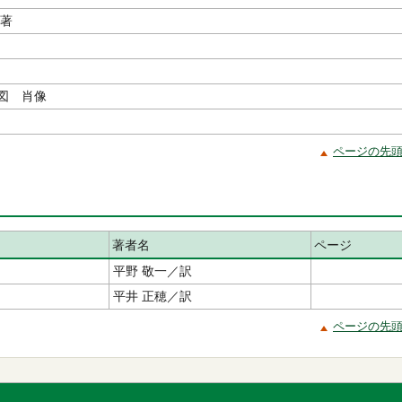
／著
図 肖像
ページの先
著者名
ページ
平野 敬一／訳
平井 正穂／訳
ページの先