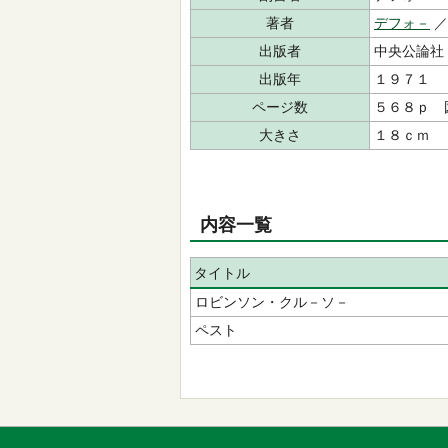
著者
デフォ－
出版者
中央公論社
出版年
１９７１
ページ数
５６８ｐ 
大きさ
１８ｃｍ
内容一覧
タイトル
ロビンソン・クル－ソ－
ペスト