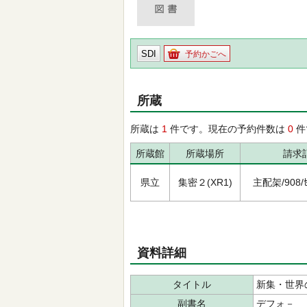
SDI
予約かごへ
所蔵
所蔵は
1
件です。現在の予約件数は
0
件
所蔵館
所蔵場所
請求
県立
集密２(XR1)
主配架/908/ｾｶ
資料詳細
タイトル
新集・世界
副書名
デフォ－