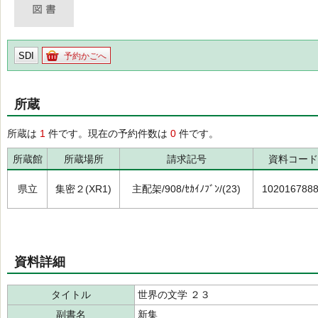
SDI
予約かごへ
所蔵
所蔵は
1
件です。現在の予約件数は
0
件です。
所蔵館
所蔵場所
請求記号
資料コード
県立
集密２(XR1)
主配架/908/ｾｶｲﾉﾌﾞﾝ/(23)
102016788
資料詳細
タイトル
世界の文学 ２３
副書名
新集