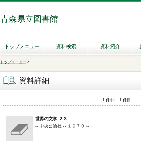
青森県立図書館
トップメニュー
資料検索
資料紹介
トップメニュー
>
資料詳細
1 件中、 1 件目
世界の文学 ２３
-- 中央公論社 -- １９７０ --