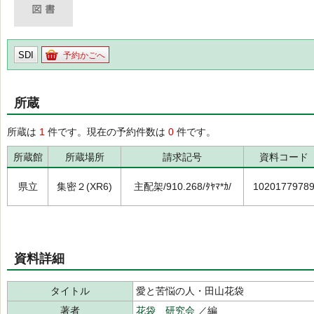
SDI
予約かごへ
所蔵
所蔵は
1
件です。現在の予約件数は
0
件です。
所蔵館
所蔵場所
請求記号
資料コード
県立
集密２(XR6)
主配架/910.268/ﾀﾔﾏ*ｶ/
1020177978
資料詳細
タイトル
愛と苦悩の人・田山花袋
著者
花袋 研究会
／編