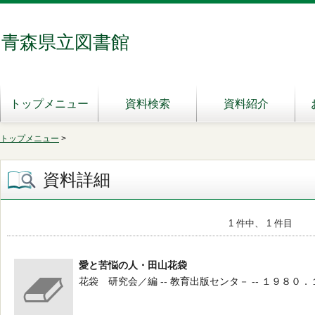
青森県立図書館
トップメニュー
資料検索
資料紹介
トップメニュー
>
資料詳細
1 件中、 1 件目
愛と苦悩の人・田山花袋
花袋 研究会／編 -- 教育出版センタ－ -- １９８０．１