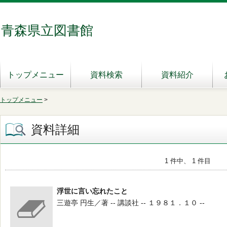
青森県立図書館
トップメニュー
資料検索
資料紹介
トップメニュー
>
資料詳細
1 件中、 1 件目
浮世に言い忘れたこと
三遊亭 円生／著 -- 講談社 -- １９８１．１０ --