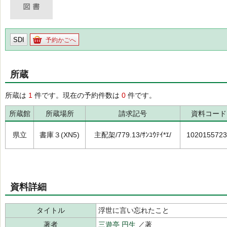
SDI
予約かごへ
所蔵
所蔵は
1
件です。現在の予約件数は
0
件です。
所蔵館
所蔵場所
請求記号
資料コード
県立
書庫３(XN5)
主配架/779.13/ｻﾝﾕｳﾃｲ*ｴ/
1020155723
資料詳細
タイトル
浮世に言い忘れたこと
著者
三遊亭 円生
／著